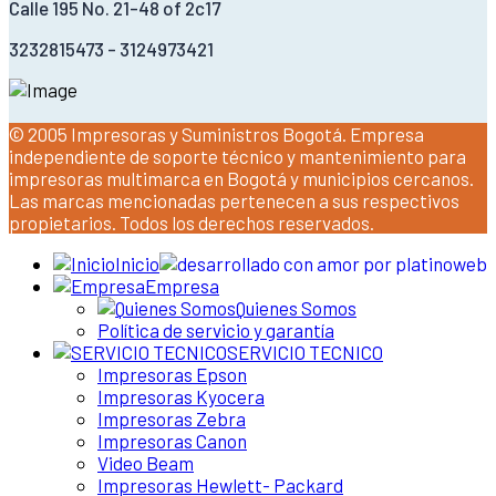
Calle 195 No. 21-48 of 2c17
3232815473 - 3124973421
© 2005 Impresoras y Suministros Bogotá. Empresa
independiente de soporte técnico y mantenimiento para
impresoras multimarca en Bogotá y municipios cercanos.
Las marcas mencionadas pertenecen a sus respectivos
propietarios. Todos los derechos reservados.
Inicio
Empresa
Quienes Somos
Política de servicio y garantía
SERVICIO TECNICO
Impresoras Epson
Impresoras Kyocera
Impresoras Zebra
Impresoras Canon
Video Beam
Impresoras Hewlett- Packard