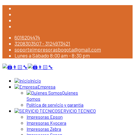
6016204474
3208303507 - 3124973421
soporteimpresorasbogota@gmail.com
Lunes a Sábado 8:00 am - 8:30 pm
Inicio
Empresa
Quienes
Somos
Política de servicio y garantía
SERVICIO TECNICO
Impresoras Epson
Impresoras Kyocera
Impresoras Zebra