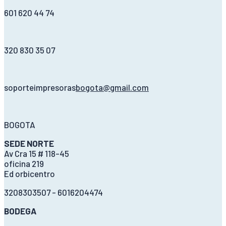
601 620 44 74
320 830 35 07
soporteimpresoras
bogota@gmail.com
BOGOTA
SEDE NORTE
Av Cra 15 # 118-45
oficina 219
Ed orbicentro
3208303507 - 6016204474
BODEGA