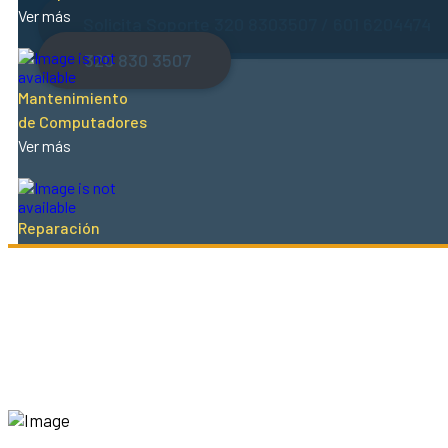
Ver más
Solicita Soporte 320 8303507 / 601 6204474
320 830 3507
Mantenimiento
de Computadores
Ver más
Reparación
de Televisores
Ver más
Servicio Técnico
Video Beam
Ver más