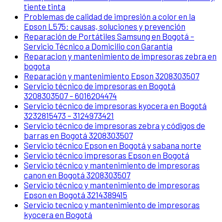
tiente tinta
Problemas de calidad de impresión a color en la
Epson L575: causas, soluciones y prevención
Reparación de Portátiles Samsung en Bogotá –
Servicio Técnico a Domicilio con Garantía
Reparacion y mantenimiento de impresoras zebra en
bogota
Reparación y mantenimiento Epson 3208303507
Servicio técnico de impresoras en Bogotá
3208303507 – 6016204474
Servicio técnico de impresoras kyocera en Bogotá
3232815473 – 3124973421
Servicio técnico de impresoras zebra y códigos de
barras en Bogotá 3208303507
Servicio técnico Epson en Bogotá y sabana norte
Servicio técnico impresoras Epson en Bogotá
Servicio técnico y mantenimiento de impresoras
canon en Bogotá 3208303507
Servicio técnico y mantenimiento de impresoras
Epson en Bogotá 3214389415
Servicio tecnico y mantenimiento de impresoras
kyocera en Bogotá