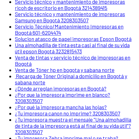
Servicio técnico y mantenimiento de impresoras
ricoh de escritorio en Bogotá 3214389415
Servicio técnico y mantenimiento de impresoras
Samsung en Bogotá 3208303507
Servicio Técnico/Mantenimiento Impresoras en
Bogotá 601-6204474
Solucion atasco de papel impresoras Epson Bogotá
Una almohadilla de tinta esta casi al final de su vida
útil epson Bogotá 3232815473
Venta de tintas y servicio técnico de impresoras en
Bogotá
Venta de Tóner hp en bogota y sabana norte
Recarga de Tóner Original a domicilio en Bogotá y
sabana norte
¿Dónde arreglan impresoras en Bogotá?
¿Por que la impresora imprime en blanco?
3208303507
¿Por qué la impresora mancha las hojas?
¿Tu impresora canon no imprime? 3208303507
¿Tu impresora muestra el mensaje “Una almohadilla
de tinta de la impresora está al final de su vida útil”?
3208303507
¿Tu impresora Zebra imprime mal o se traba?