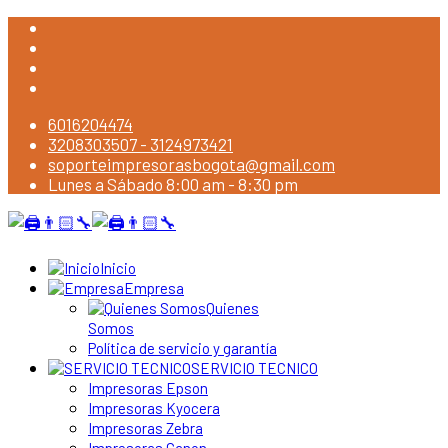
6016204474
3208303507 - 3124973421
soporteimpresorasbogota@gmail.com
Lunes a Sábado 8:00 am - 8:30 pm
Inicio
Empresa
Quienes
Somos
Política de servicio y garantía
SERVICIO TECNICO
Impresoras Epson
Impresoras Kyocera
Impresoras Zebra