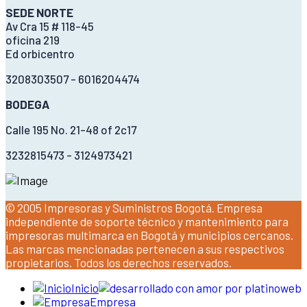
SEDE NORTE
Av Cra 15 # 118-45
oficina 219
Ed orbicentro
3208303507 - 6016204474
BODEGA
Calle 195 No. 21-48 of 2c17
3232815473 - 3124973421
© 2005 Impresoras y Suministros Bogotá. Empresa
independiente de soporte técnico y mantenimiento para
impresoras multimarca en Bogotá y municipios cercanos.
Las marcas mencionadas pertenecen a sus respectivos
propietarios. Todos los derechos reservados.
Inicio
Empresa